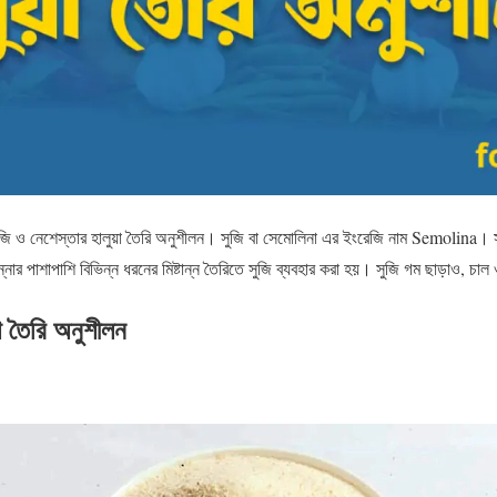
ও নেশেস্তার হালুয়া তৈরি অনুশীলন। সুজি বা সেমোলিনা এর ইংরেজি নাম Semolina। সু
্নার পাশাপাশি বিভিন্ন ধরনের মিষ্টান্ন তৈরিতে সুজি ব্যবহার করা হয়। সুজি গম ছাড়াও, চাল
়া তৈরি অনুশীলন