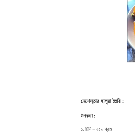
নেশেস্তার হালুয়া তৈরি :
উপকরণ :
১. চিনি – ২৫০ গ্রাম