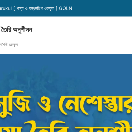
l [ খাদ্য ও রন্ধনশিল্প গুরুকুল ] GOLN
া তৈরি অনুশীলন
নশৈলী গুরুকুল